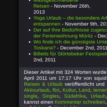
Reisen
- November 26th,
2013
Yoga Urlaub – die besondere Art
entspannen
- November 9th, 20
Der auf Ihre Bedürfnisse zugesc
der Ferienwohnung Müritz
- Dec
Wo finde ich die günstigste Unte
Toskana?
- December 2nd, 201
Billetts für Störtebeker Festspiel
2nd, 2011
Dieser Artikel mit 324 Worten wurd
April 2011 um 17:17 Uhr von squid
Reisen & Urlaub
veröffentlicht und
Aktivurlaub
,
flirt
,
Kultur
,
Land
,
lerne
single
,
Singles
,
Südafrika
,
Urlaub
kannst einen
Kommentar schreiben