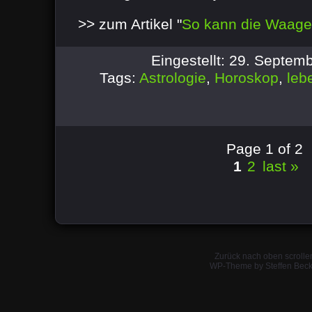
>> zum Artikel "
So kann die Waage 
Eingestellt: 29. Septe
Tags:
Astrologie
,
Horoskop
,
leb
Page 1 of 2
1
2
last »
Zurück nach oben scrolle
WP-Theme by Steffen Beck