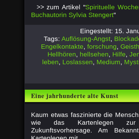
>> zum Artikel "
Spirituelle Woch
Buchautorin Sylvia Stengert
"
Eingestellt: 15. Ja
Tags:
Auflösung-Angst
,
Blockad
Engelkontakte
,
forschung
,
Geisth
Hellhören
,
hellsehen
,
Hilfe
,
Jen
leben
,
Loslassen
,
Medium
,
Myst
Eine jahrhunderte alte Kunst
Kaum etwas faszinierte die Menschh
wie das Kartenlegen zu
Zukunftsvorhersage. Am Bekann
Kartenlegen mit ...