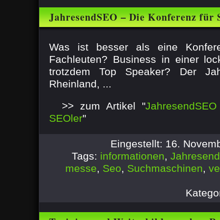
JahresendSEO – Die Konferenz für
Was ist besser als eine Konfe
Fachleuten? Business in einer l
trotzdem Top Speaker? Der J
Rheinland, ...
>> zum Artikel "
JahresendSEO 
SEOler
"
Eingestellt: 16. Novem
Tags:
informationen
,
Jahresen
messe
,
Seo
,
Suchmaschinen
,
ve
Katego