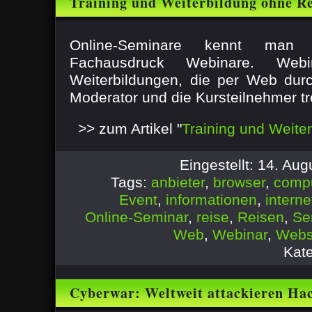
Training und Weiterbildung ohne R
Online-Seminare kennt ma
Fachausdruck Webinare. Webi
Weiterbildungen, die per Web dur
Moderator und die Kursteilnehmer tref
>> zum Artikel "
Training und Weite
Eingestellt: 14. Au
Tags:
anbieter
,
browser
,
comp
Event
,
informationen
,
interne
Online-Seminar
,
reise
,
Reisen
,
Se
Web
,
Webinar
,
Webs
Kat
Cyberwar: Weltweit attackieren Ha