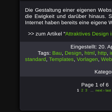
Die Gestaltung einer eigenen Websi
die Ewigkeit und darüber hinaus. S
Internet haben bereits eine eigene We
>> zum Artikel "
Attraktives Design 
Eingestellt: 20. 
Tags:
Bau
,
Design
,
html
,
http
,
standard
,
Templates
,
Vorlagen
,
Web
Katego
Page 1 of 6
1
2
3
...
next ›
last