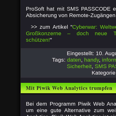
doch neue Technologien können schü
ProSoft hat mit SMS PASSCODE ein
Absicherung von Remote-Zugängen im
>> zum Artikel "
Cyberwar: Weltwe
Großkonzerne – doch neue Te
schützen!
"
Eingestellt: 10. Au
Tags:
daten
,
handy
,
infor
Sicherheit
,
SMS P
Kategorie
Mit Piwik Web Analytics trumpfen
Bei dem Programm Piwik Web Analy
um eine gute Alternative zum wei