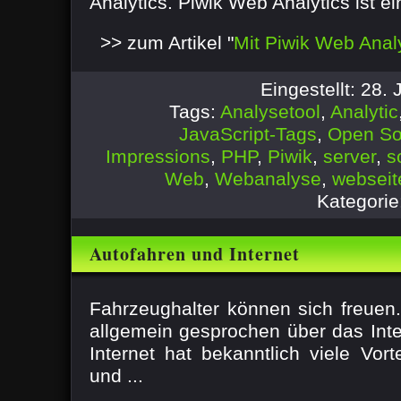
Analytics. Piwik Web Analytics ist ei
>> zum Artikel "
Mit Piwik Web Anal
Eingestellt: 28.
Tags:
Analysetool
,
Analytic
JavaScript-Tags
,
Open So
Impressions
,
PHP
,
Piwik
,
server
,
s
Web
,
Webanalyse
,
webseit
Kategorie
Autofahren und Internet
Fahrzeughalter können sich freue
allgemein gesprochen über das Int
Internet hat bekanntlich viele Vort
und ...