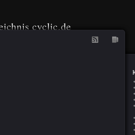
eichnis cyclic.de
K