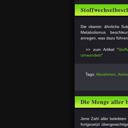
Stoffwechselbesc
Kraft umwandel
Die vitamin- ähnliche Su
Metabolismus beschleu
anregen, was dazu führen 
>> zum Artikel "
Stoff
umwandeln
"
Tags:
Abnehmen
,
Amin
Die Menge aller 
Jene Zahl aller beleibten
fortgesetzt übergewichti