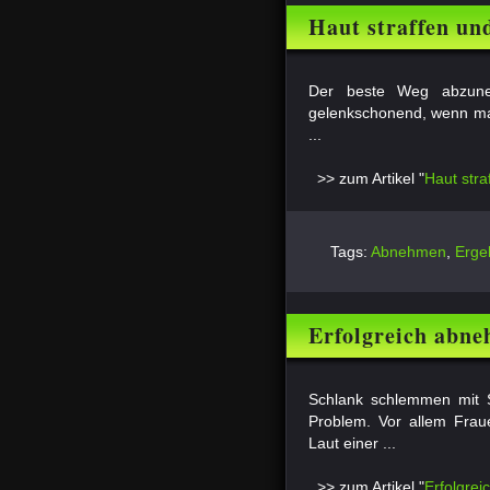
Haut straffen u
Der beste Weg abzune
gelenkschonend, wenn man
...
>> zum Artikel "
Haut str
Tags:
Abnehmen
,
Erge
Erfolgreich abn
Schlank schlemmen mit Sy
Problem. Vor allem Fraue
Laut einer ...
>> zum Artikel "
Erfolgre