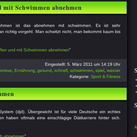
nd mit Schwimmen abnehmen
hmen ist das abnehmen mit schwimmen. Es ist sehr
 richtig vorgeht. Man schwitzt nicht, man bekommt kaum bis
affen und mit Schwimmen abnehmen
"
Eingestellt: 5. März 2011 um 14:19 Uhr
S
bnisse
,
Ernährung
,
gesund
,
schnell
,
schwimmen
,
spiel
,
wasser
Kategorie:
Sport & Fitness
ehmen
stem (djd). Übergewicht ist für viele Deutsche ein echtes
n haben oftmals eine einschlägige Diätkarriere hinter sich.
A
ich abnehmen
"