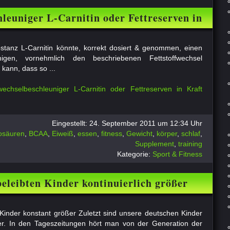
hleuniger L-Carnitin oder Fettreserven in
n
bstanz L-Carnitin könnte, korrekt dosiert & genommen, einen
nigen, vornehmlich den beschriebenen Fettstoffwechsel
kann, dass so ...
wechselbeschleuniger L-Carnitin oder Fettreserven in Kraft
Eingestellt: 24. September 2011 um 12:34 Uhr
osäuren
,
BCAA
,
Eiweiß
,
essen
,
fitness
,
Gewicht
,
körper
,
schlaf
,
Supplement
,
training
Kategorie:
Sport & Fitness
beleibten Kinder kontinuierlich größer
 Kinder konstant größer Zuletzt sind unsere deutschen Kinder
ger. In den Tageszeitungen hört man von der Generation der