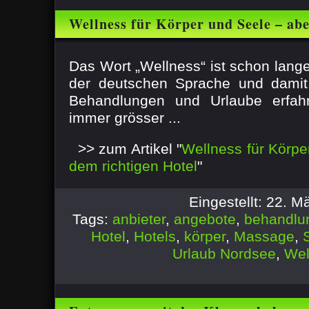
Wellness für Körper und Seele – ab
Hotel
Das Wort „Wellness“ ist schon lange 
der deutschen Sprache und dam
Behandlungen und Urlaube erfahr
immer grösser ...
>> zum Artikel "
Wellness für Körpe
dem richtigen Hotel
"
Eingestellt: 22. 
Tags:
anbieter
,
angebote
,
behandlu
Hotel
,
Hotels
,
körper
,
Massage
,
Urlaub Nordsee
,
Wel