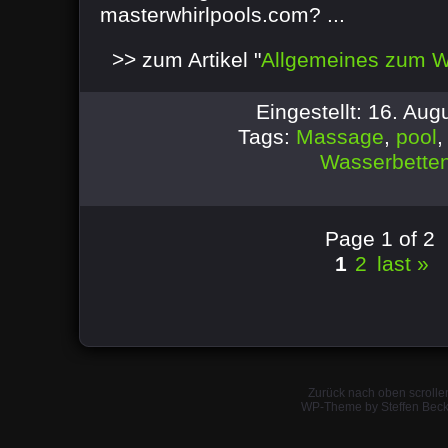
masterwhirlpools.com? ...
>> zum Artikel "
Allgemeines zum W
Eingestellt: 16. Au
Tags:
Massage
,
pool
Wasserbette
Page 1 of 2
1
2
last »
Zurück nach oben scrolle
WP-Theme by Steffen Beck