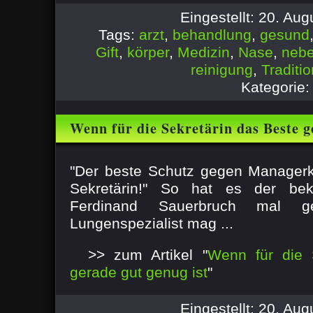
Eingestellt: 20. Au
Tags:
arzt
,
behandlung
,
gesund
Gift
,
körper
,
Medizin
,
Nase
,
neb
reinigung
,
Traditio
Kategorie
Wenn für die Sekretärin das Beste g
"Der beste Schutz gegen Managerkr
Sekretärin!" So hat es der bek
Ferdinand Sauerbruch mal g
Lungenspezialist mag ...
>> zum Artikel "
Wenn für die 
gerade gut genug ist
"
Eingestellt: 20. Au