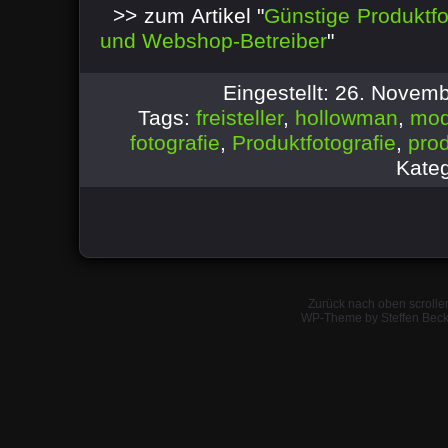
>> zum Artikel "
Günstige Produktfo
und Webshop-Betreiber
"
Eingestellt: 26. Novem
Tags:
freisteller
,
hollowman
,
mod
fotografie
,
Produktfotografie
,
prod
Kateg
Zurück nach oben scrolle
WP-Theme by Steffen Beck