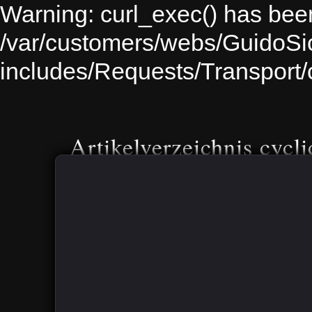
Warning: curl_exec() has been
/var/customers/webs/GuidoS
includes/Requests/Transport
Artikelverzeichnis cycli