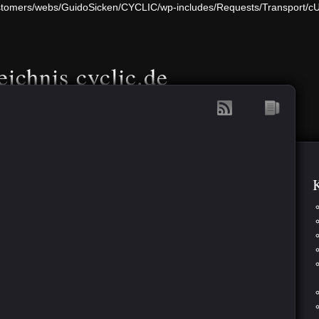
/customers/webs/GuidoSicken/CYCLIC/wp-includes/Requests/Transport/c
eichnis cyclic.de
K