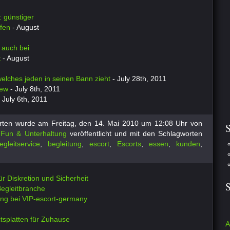
 günstiger
fen
- August
 auch bei
t
- August
 welches jeden in seinen Bann zieht
- July 28th, 2011
iew
- July 8th, 2011
 July 6th, 2011
orten wurde am Freitag, den 14. Mai 2010 um 12:08 Uhr von
S
e
Fun & Unterhaltung
veröffentlicht und mit den Schlagworten
egleitservice
,
begleitung
,
escort
,
Escorts
,
essen
,
kunden
,
für Diskretion und Sicherheit
Begleitbranche
ung bei VIP-escort-germany
tsplatten für Zuhause
A