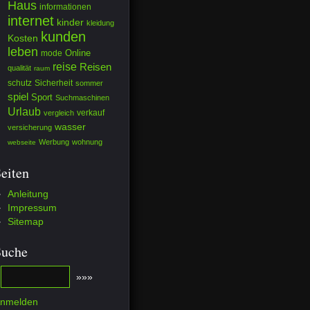
Haus
informationen
internet
kinder
kleidung
kunden
Kosten
leben
mode
Online
reise
Reisen
qualität
raum
schutz
Sicherheit
sommer
spiel
Sport
Suchmaschinen
Urlaub
verkauf
vergleich
wasser
versicherung
Werbung
wohnung
webseite
eiten
Anleitung
Impressum
Sitemap
Suche
nmelden