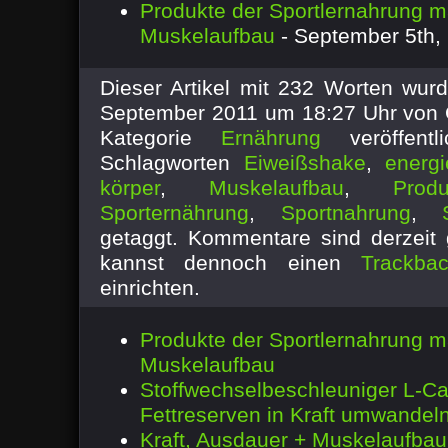
Produkte der Sportlernahrung 
Muskelaufbau
- September 5th,
Dieser Artikel mit 232 Worten wu
September 2011 um 18:27 Uhr von O
Kategorie
Ernährung
veröffent
Schlagworten
Eiweißshake
,
energi
körper
,
Muskelaufbau
,
Produ
Sporternährung
,
Sportnahrung
,
getaggt.
Kommentare sind derzeit 
kannst dennoch einen
Trackba
einrichten.
Produkte der Sportlernahrung 
Muskelaufbau
Stoffwechselbeschleuniger L-Car
Fettreserven in Kraft umwandel
Kraft, Ausdauer + Muskelaufba