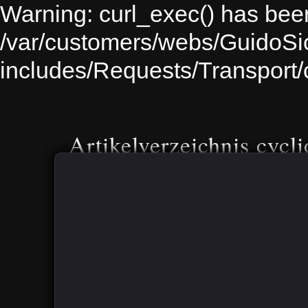
Warning: curl_exec() has been
/var/customers/webs/GuidoS
includes/Requests/Transport
Artikelverzeichnis cycli