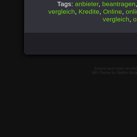
Tags:
anbieter
,
beantragen
vergleich
,
Kredite
,
Online
,
onli
vergleich
,
o
Zurück nach oben scrolle
WP-Theme by Steffen Beck