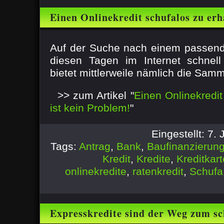
Einen Onlinekredit schufalos zu erha
Problem!
Auf der Suche nach einem passend
diesen Tagen im Internet schnell
bietet mittlerweile nämlich die Sammel
>> zum Artikel "
Einen Onlinekredit
ist kein Problem!
"
Eingestellt: 7.
Tags:
Antrag
,
Bank
,
Baufinanzierun
Kredit
,
Kredite
,
Kreditkart
onlinekredite
,
ratenkredit
,
Schufa
Expresskredite sind der Weg zum sc