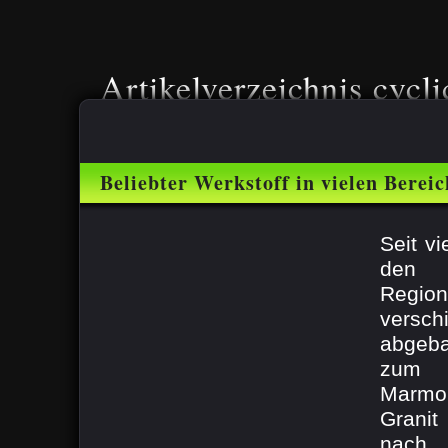
Artikelverzeichnis cycli
Beliebter Werkstoff in vielen Berei
Seit v
den 
Regio
versch
abgeb
zum B
Marmo
Granit
nach 