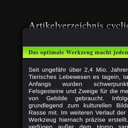
Artikelverzeichnis cycli
Das optimale Werkzeug macht jede
Spezialisten
Seit ungefähr über 2,4 Mio. Jahr
Tierisches Lebewesen es tagein, 
Anfangs wurden schwerpunkt
Felsgesteine und Zweige für die m
von Gebilde gebraucht. Infol
grundlegend zum kulturellen Bil
Rasse mit. Im weiteren Verlauf der
Werkzeug hiernach präzise erstell
verfügen außer dem Homo sap