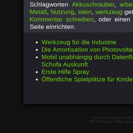
Schlagworten
Akkuschrauber
,
arbei
Metall
,
Nutzung
,
stein
,
werkzeug
get
Kommentar schreiben
, oder eine
Seite einrichten.
Werkzeug für die Industrie
Die Amortisation von Photovolt
Mobil unabhängig durch Datenfl
Schufa Auskunft
Erste Hilfe Spray
Öffentliche Spielplätze für Kinde
Zurück nach oben scrolle
WP-Theme by Steffen Beck