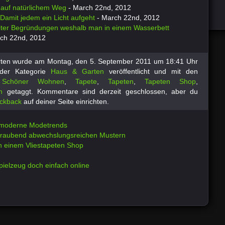
auf natürlichem Weg
- March 22nd, 2012
Damit jedem ein Licht aufgeht
- March 22nd, 2012
iter Begründungen weshalb man in einem Wasserbett
ch 22nd, 2012
orten wurde am Montag, den 5. September 2011 um 18:41 Uhr
 der Kategorie
Haus & Garten
veröffentlicht und mit den
,
Schöner Wohnen
,
Tapete
,
Tapeten
,
Tapeten Shop
,
n
getaggt.
Kommentare sind derzeit geschlossen, aber du
ckback
auf deiner Seite einrichten.
r moderne Modetrends
eraubend abwechslungsreichen Mustern
n einem Vliestapeten Shop
spielzeug doch einfach online