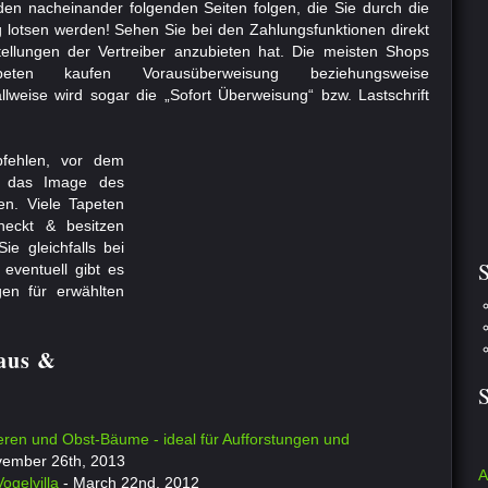
den nacheinander folgenden Seiten folgen, die Sie durch die
g lotsen werden! Sehen Sie bei den Zahlungsfunktionen direkt
ellungen der Vertreiber anzubieten hat. Die meisten Shops
eten kaufen Vorausüberweisung beziehungsweise
lweise wird sogar die „Sofort Überweisung“ bzw. Lastschrift
fehlen, vor dem
, das Image des
en. Viele Tapeten
heckt & besitzen
ie gleichfalls bei
S
ventuell gibt es
en für erwählten
Haus &
eren und Obst-Bäume - ideal für Aufforstungen und
ember 26th, 2013
A
ogelvilla
- March 22nd, 2012