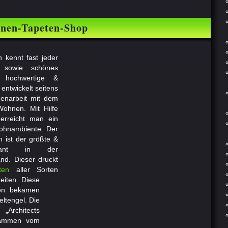
nen-Tapeten-Shop
kennt fast jeder
s sowie schönes
 hochwertige &
 entwickelt seitens
enarbeit mit dem
ohnen. Mit Hilfe
 erreicht man ein
ohnambiente. Der
n ist der größte &
rikant in der
nd. Dieser druckt
ten
aller Sorten
eiten. Diese
en bekamen
ltengel. Die
„Architects
tammen vom