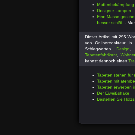
Mottenbekämpfung 
Designer Lampen - 
Eine Masse gesche
besser schläft
- Mar
Dieser Artikel mit 295 W
von Onlineredakteur in
Schlagworten
Design
Tapetenfabrikant
,
Wohne
kannst dennoch einen
Tra
Tapeten stehen fü
Tapeten mit atemb
Tapeten erwerben i
Der Eiweißshake
Bestelllen Sie Holz