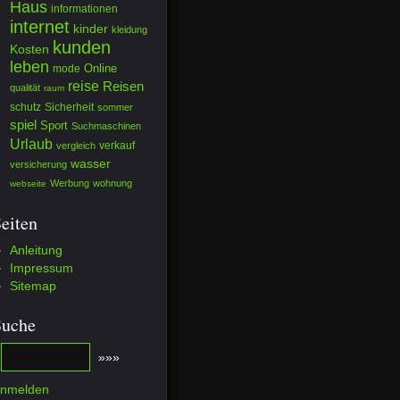
Haus
informationen
internet
kinder
kleidung
kunden
Kosten
leben
mode
Online
reise
Reisen
qualität
raum
schutz
Sicherheit
sommer
spiel
Sport
Suchmaschinen
Urlaub
verkauf
vergleich
wasser
versicherung
Werbung
wohnung
webseite
eiten
Anleitung
Impressum
Sitemap
Suche
nmelden