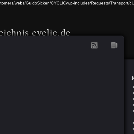
/customers/webs/GuidoSicken/CYCLIC/wp-includes/Requests/Transport/c
eichnis cyclic.de
K