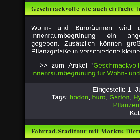
Geschmackvolle wie auch einfache
für Wohn- und Büroräume
Wohn- und Büroräumen wird d
Innenraumbegrünung ein ang
gegeben. Zusätzlich können gr
Pflanzgefäße in verschiedene kleiner
>> zum Artikel "
Geschmackvoll
Innenraumbegrünung für Wohn- un
Eingestellt: 1.
Tags:
boden
,
büro
,
Garten
,
Hy
Pflanzen
Kat
Fahrrad-Stadttour mit Markus Diet