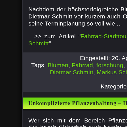
Nachdem der höchsterfolgreiche B
Dietmar Schmitt vor kurzem auch Onl
seine Terminplanung so voll wie ...
>> zum Artikel "
Fahrrad-Stadtto
Schmitt
"
Eingestellt: 20. 
Tags:
Blumen
,
Fahrrad
,
forschung
,
Dietmar Schmitt
,
Markus Sch
Kategori
Unkomplizierte Pflanzenhaltung – 
taugen gleichermaßen für die Wohn
Wer sich mit dem Bereich Pflanze