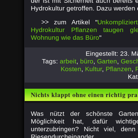
der ist mit Sicherheit auch bereit
Hydrokultur getroffen. Dazu werden d
>> zum Artikel "
Unkomplizier
Hydrokultur Pflanzen taugen gl
Wohnung wie das Büro
"
Eingestellt: 23. 
Tags:
arbeit
,
büro
,
Garten
,
Gesch
Kosten
,
Kultur
,
Pflanzen
,
Kat
Nichts klappt ohne einen richtig pr
Geräteschuppen
Was nützt der schönste Gart
Möglichkeit hat, dafür wichti
unterzubringen? Nicht viel, denn
Riesendurcheinander. ...