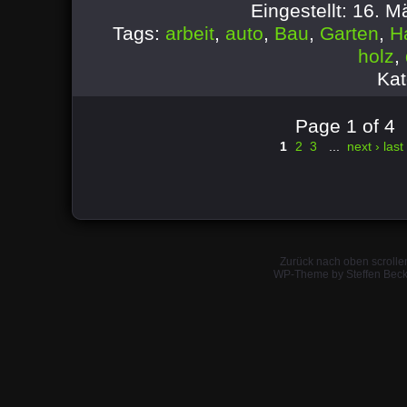
Eingestellt: 16. 
Tags:
arbeit
,
auto
,
Bau
,
Garten
,
H
holz
,
Kat
Page 1 of 4
1
2
3
...
next ›
last
Zurück nach oben scrolle
WP-Theme by Steffen Beck