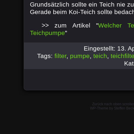
Grundsätzlich sollte ein Teich nie z
Gerade beim Koi-Teich sollte bedach
>> zum Artikel "
Welcher Te
Teichpumpe
"
Eingestellt: 13. 
Tags:
filter
,
pumpe
,
teich
,
teichfilt
Kat
Zurück nach oben scrolle
WP-Theme by Steffen Beck