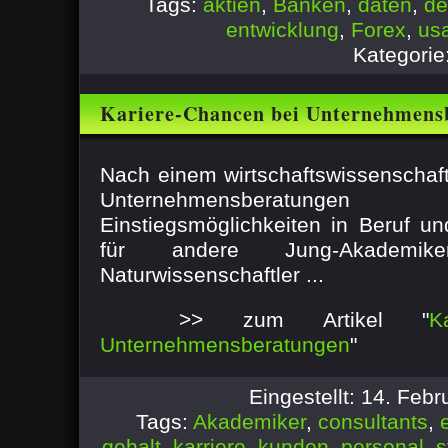
Tags:
aktien
,
Banken
,
daten
,
de
entwicklung
,
Forex
,
us
Kategorie
Kariere-Chancen bei Unternehmens
Nach einem wirtschaftswissenschaft
Unternehmensberatun
Einstiegsmöglichkeiten in Beruf un
für andere Jung-Akademik
Naturwissenschaftler ...
>> zum Artikel "
K
Unternehmensberatungen
"
Eingestellt: 14. Feb
Tags:
Akademiker
,
consultants
,
gehalt
,
karriere
,
kunden
,
personal
,
s