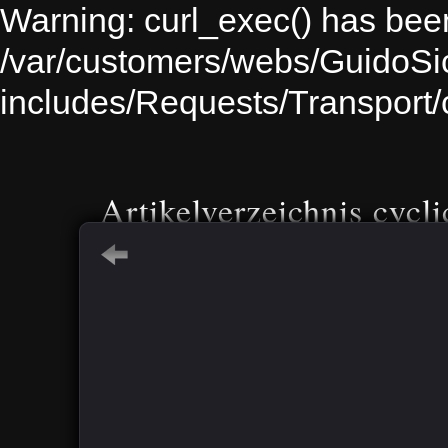
Warning: curl_exec() has been
/var/customers/webs/GuidoS
includes/Requests/Transport
Artikelverzeichnis cycli