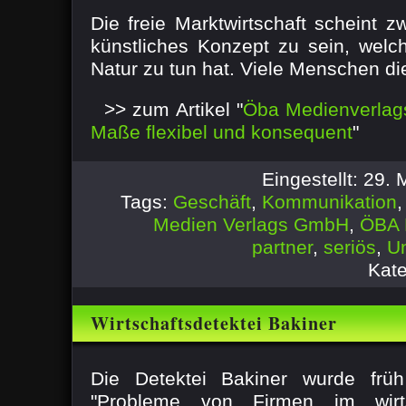
und konsequent
Die freie Marktwirtschaft scheint 
künstliches Konzept zu sein, welc
Natur zu tun hat. Viele Menschen die
>> zum Artikel "
Öba Medienverlag
Maße flexibel und konsequent
"
Eingestellt: 29.
Tags:
Geschäft
,
Kommunikation
Medien Verlags GmbH
,
ÖBA 
partner
,
seriös
,
U
Kate
Wirtschaftsdetektei Bakiner
Die Detektei Bakiner wurde früh
"Probleme von Firmen im wirts