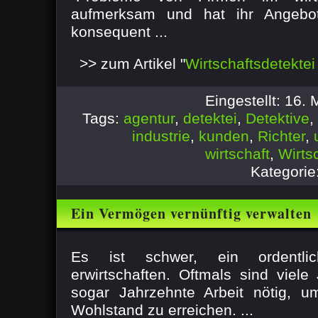
aufmerksam und hat ihr Angebo
konsequent ...
>> zum Artikel "
Wirtschaftsdetektei
Eingestellt: 16.
Tags:
agentur
,
detektei
,
Detektive
,
industrie
,
kunden
,
Richter
,
wirtschaft
,
Wirts
Kategorie
Ein Vermögen vernünftig verwalten
Es ist schwer, ein ordentl
erwirtschaften. Oftmals sind vie
sogar Jahrzehnte Arbeit nötig, 
Wohlstand zu erreichen. ...