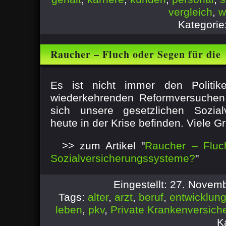
vergleich
,
w
Kategorie
Raucher – Fluch oder Segen für die
Sozialversicherungssysteme?
Es ist nicht immer den Politik
wiederkehrenden Reformversuchen
sich unsere gesetzlichen Sozial
heute in der Krise befinden. Viele Gr
>> zum Artikel "
Raucher – Fluc
Sozialversicherungssysteme?
"
Eingestellt: 27. Novem
Tags:
alter
,
arzt
,
beruf
,
entwicklun
leben
,
pkv
,
Private Krankenversich
K