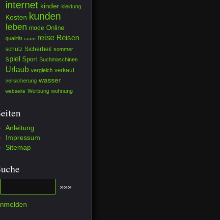
internet
kinder
kleidung
kunden
Kosten
leben
mode
Online
reise
Reisen
qualität
raum
schutz
Sicherheit
sommer
spiel
Sport
Suchmaschinen
Urlaub
verkauf
vergleich
wasser
versicherung
Werbung
wohnung
webseite
eiten
Anleitung
Impressum
Sitemap
Suche
nmelden