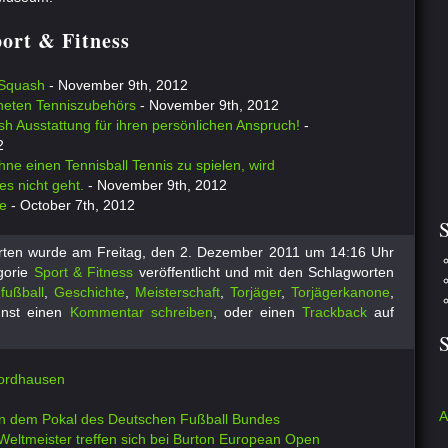
port & Fitness
 Squash
- November 9th, 2012
neten Tenniszubehörs
- November 9th, 2012
h Ausstattung für ihren persönlichen Anspruch!
-
2
ohne einen Tennisball Tennis zu spielen, wird
es nicht geht.
- November 9th, 2012
e
- October 7th, 2012
S
orten wurde am Freitag, den 2. Dezember 2011 um 14:16 Uhr
gorie
Sport & Fitness
veröffentlicht und mit den Schlagworten
,
fußball
,
Geschichte
,
Meisterschaft
,
Torjäger
,
Torjägerkanone
,
nst einen
Kommentar schreiben
, oder einen
Trackback
auf
Nordhausen
A
n dem Pokal des Deutschen Fußball Bundes
Weltmeister treffen sich bei Burton European Open