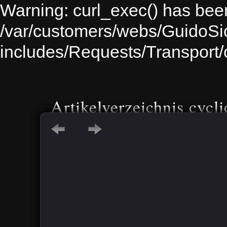
Warning: curl_exec() has been
/var/customers/webs/GuidoS
includes/Requests/Transport
Artikelverzeichnis cycli