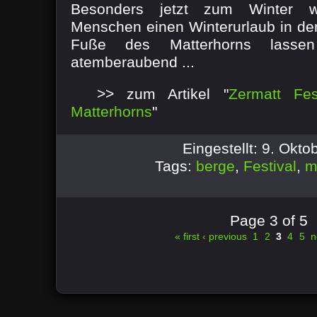
Besonders jetzt zum Winter w
Menschen einen Winterurlaub in d
Fuße des Matterhorns lasse
atemberaubend ...
>> zum Artikel "
Zermatt Fe
Matterhorns
"
Eingestellt: 9. Okt
Tags:
berge
,
Festival
,
m
Page 3 of 5
« first
‹ previous
1
2
3
4
5
n