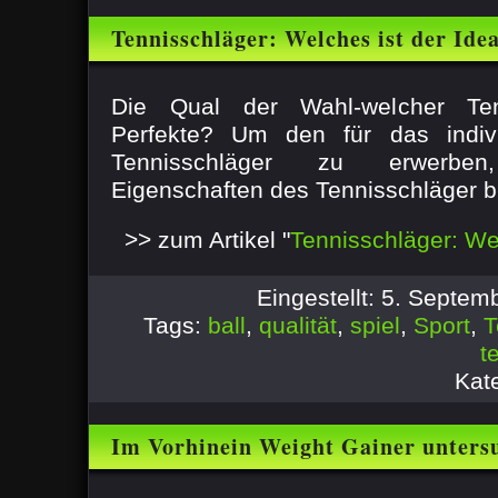
Tennisschläger: Welches ist der Ide
Die Qual der Wahl-welcher Ten
Perfekte? Um den für das indivi
Tennisschläger zu erwerben
Eigenschaften des Tennisschläger be
>> zum Artikel "
Tennisschläger: Wel
Eingestellt: 5. Septe
Tags:
ball
,
qualität
,
spiel
,
Sport
,
T
t
Kat
Im Vorhinein Weight Gainer unters
Workout