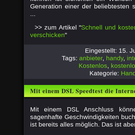
Generation einer der beliebtesten 
...
>> zum Artikel "
Schnell und kost
verschicken
"
Eingestellt: 15. 
Tags:
anbieter
,
handy
,
int
Kostenlos
,
kostenl
Kategorie:
Hand
Mit einem DSL Speedtest die Intern
prüfen
Mit einem DSL Anschluss könn
sagenhafte Geschwindigkeiten buc
ist bereits alles möglich. Das ist abe