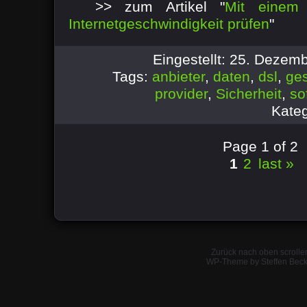
>> zum Artikel "
Mit einem
Internetgeschwindigkeit prüfen
"
Eingestellt: 25. Dezem
Tags:
anbieter
,
daten
,
dsl
,
ges
provider
,
Sicherheit
,
so
Kateg
Page 1 of 2
1
2
last »
Zurück nach oben scrolle
WP-Theme by Steffen Beck