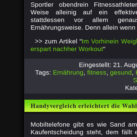
Sportler obendrein Fitnessathle
Weise alleinig auf ein effekti
stattdessen vor allem gena
Ernährungsweise. Denn allein wenn .
>> zum Artikel "
Im Vorhinein Weig
erspart nachher Workout
"
Eingestellt: 21. Au
Tags:
Ernährung
,
fitness
,
gesund
,
S
Kat
Handyvergleich erleichtert die Wahl
Mobiltelefons
Mobiltelefone gibt es wie Sand a
Kaufentscheidung steht, dem fällt 