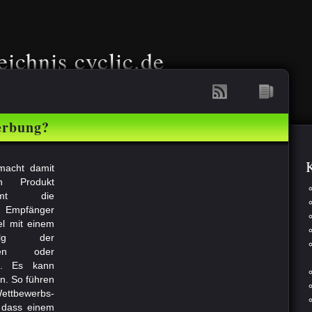
eichnis cyclic.de
erbung?
K
macht damit
 Produkt
mmt die
m Empfänger
el mit einem
folg der
ren oder
nt. Es kann
. So führen
ettbewerbs-
 dass einem