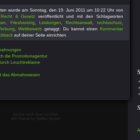
orten wurde am Sonntag, den 19. Juni 2011 um 10:22 Uhr von
e
Recht & Gesetz
veröffentlicht und mit den Schlagworten
gen
,
Fileshareing
,
Leistungen
,
Rechtsanwalt
,
rechtsschutz
,
erbung
,
Wettbewerb
getaggt.
Du kannst einen
Kommentar
ckback
auf deiner Seite einrichten.
bmahnungen
ch die Promotionagentur
durch Leuchtreklame
S
üht das Abmahnwesen
Zurück nach oben scrollen
WP-Theme by Steffen Becker
A