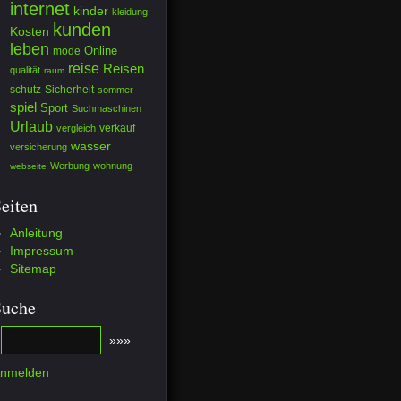
internet
kinder
kleidung
kunden
Kosten
leben
mode
Online
reise
Reisen
qualität
raum
schutz
Sicherheit
sommer
spiel
Sport
Suchmaschinen
Urlaub
verkauf
vergleich
wasser
versicherung
Werbung
wohnung
webseite
eiten
Anleitung
Impressum
Sitemap
Suche
nmelden