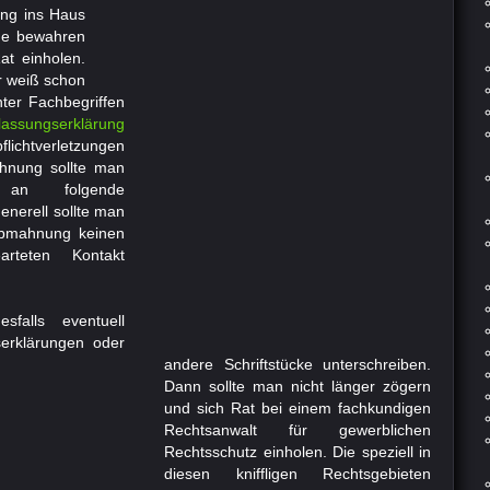
ng ins Haus
uhe bewahren
at einholen.
r weiß schon
ter Fachbegriffen
lassungserklärung
chtverletzungen
ahnung sollte man
h an folgende
enerell sollte man
Abmahnung keinen
rteten Kontakt
sfalls eventuell
serklärungen oder
andere Schriftstücke unterschreiben.
Dann sollte man nicht länger zögern
und sich Rat bei einem fachkundigen
Rechtsanwalt für gewerblichen
Rechtsschutz einholen. Die speziell in
diesen kniffligen Rechtsgebieten