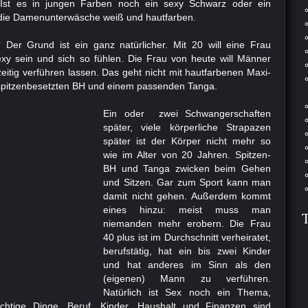
 Ist es in jungen Farben noch ein sexy Schwarz oder ein
d die Damenunterwäsche weiß und hautfarben.
Der Grund ist ein ganz natürlicher. Mit 20 will eine Frau
sexy sein und sich so fühlen. Die Frau von heute will Männer
zeitig verführen lassen. Das geht nicht mit hautfarbenen Maxi-
 spitzenbesetzten BH und einem passenden Tanga.
Ein oder zwei Schwangerschaften
später, viele körperliche Strapazen
später ist der Körper nicht mehr so
wie im Alter von 20 Jahren. Spitzen-
BH und Tanga zwicken beim Gehen
und Sitzen. Gar zum Sport kann man
damit nicht gehen. Außerdem kommt
eines hinzu: meist muss man
niemanden mehr erobern. Die Frau
40 plus ist im Durchschnitt verheiratet,
berufstätig, hat ein bis zwei Kinder
und hat anderes im Sinn als den
(eigenen) Mann zu verführen.
Natürlich ist Sex noch ein Thema,
chtige Dinge. Beruf, Kinder, Haushalt und Finanzen sind