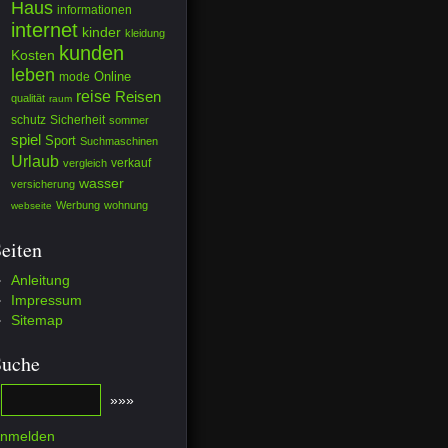
Haus
informationen
internet
kinder
kleidung
kunden
Kosten
leben
mode
Online
reise
Reisen
qualität
raum
schutz
Sicherheit
sommer
spiel
Sport
Suchmaschinen
Urlaub
verkauf
vergleich
wasser
versicherung
Werbung
wohnung
webseite
eiten
Anleitung
Impressum
Sitemap
Suche
nmelden