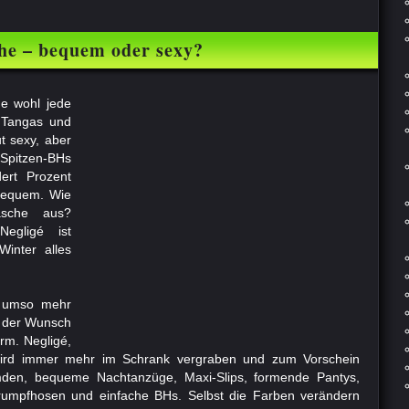
e – bequem oder sexy?
e wohl jede
 Tangas und
t sexy, aber
Spitzen-BHs
ert Prozent
bequem. Wie
äsche aus?
Negligé ist
Winter alles
, umso mehr
n der Wunsch
rm. Negligé,
ird immer mehr im Schrank vergraben und zum Vorschein
en, bequeme Nachtanzüge, Maxi-Slips, formende Pantys,
trumpfhosen und einfache BHs. Selbst die Farben verändern