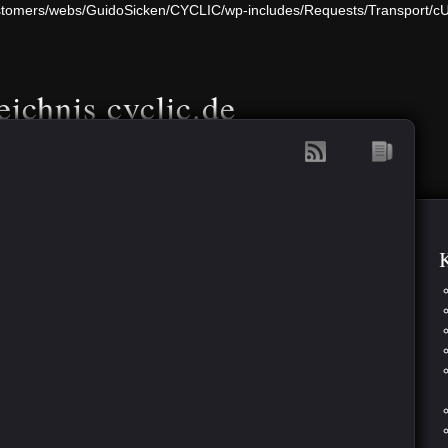
/customers/webs/GuidoSicken/CYCLIC/wp-includes/Requests/Transport/c
eichnis cyclic.de
K